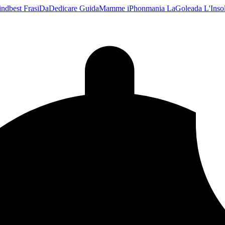
indbest
FrasiDaDedicare
GuidaMamme
iPhonmania
LaGoleada
L'Ins